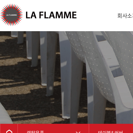
회사소
렌탈용품
테이블&커버